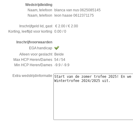
Wedstrijdleiding
Naam, telefoon
blanca van nus 0625085145
Naam, telefoon
leon haase 0612371175
Inschrijfgeld lid, gast
€ 2.00 / € 2.00
Korting, leeftijd voor korting
0.00 / 0
Inschrijfvoorwaarden
EGA handicap
Alleen voor geslacht
Beide
Max HCP Heren/Dames
54 / 54
Min HCP Heren/Dames
-9.9 / -9.9
Extra wedstrijdinformatie