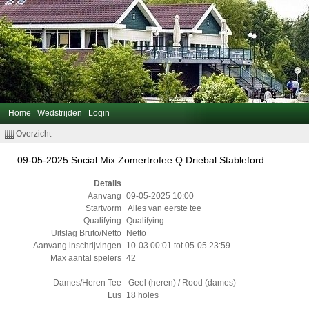
Home
Wedstrijden
Login
Overzicht
09-05-2025 Social Mix Zomertrofee Q Driebal Stableford
Details
Aanvang
09-05-2025 10:00
Startvorm
Alles van eerste tee
Qualifying
Qualifying
Uitslag Bruto/Netto
Netto
Aanvang inschrijvingen
10-03 00:01 tot 05-05 23:59
Max aantal spelers
42
Dames/Heren Tee
Geel (heren) / Rood (dames)
Lus
18 holes